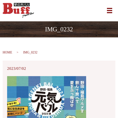
メ
IMG_0232
HOME
IMG_0232
2023/07/02