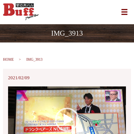
メ
IMG_3913
HOME
IMG_3913
2021/02/09
動
画
プ
レ
ー
ヤ
ー