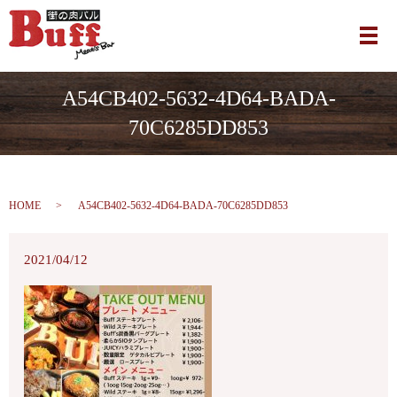
メ
A54CB402-5632-4D64-BADA-
70C6285DD853
HOME
A54CB402-5632-4D64-BADA-70C6285DD853
2021/04/12