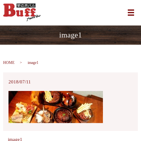
メ
image1
HOME
image1
2018/07/11
image1