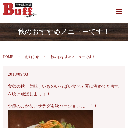
メ
秋のおすすめメニューです！
HOME
お知らせ
秋のおすすめメニューです！
2018/09/03
食欲の秋！美味しいものいっぱい食べて夏に溜めてた疲れ
を吹き飛ばしましょ！
季節のまかないサラダも秋バージョンに！！！ ！