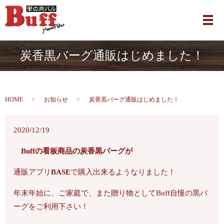
メ
炭香黒バーグ通販はじめました！
HOME
お知らせ
炭香黒バーグ通販はじめました！
2020/12/19
Buffの看板商品の炭香黒バーグが
通販アプリ
BASE
で購入出来るようなりました！
年末年始に、ご家庭で、また贈り物としてBuff自慢の黒バ
ーグをご利用下さい！