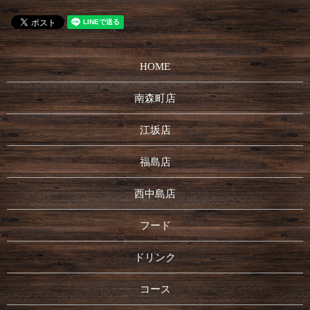
HOME
南森町店
江坂店
福島店
西中島店
フード
ドリンク
コース